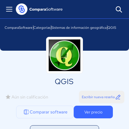
ComparaSoftware
Categorías
Sistemas de información geográfica
QGIS
QGIS
Aún sin calificación
Escribir nueva reseña
Comparar software
Ver precio