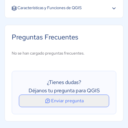
Español
Inglés
Portugués
Características y Funciones de QGIS
Visualización de datos
Creación de mapas
Preguntas Frecuentes
Superposición
Diseño de mapas
No se han cargado preguntas frecuentes.
Mapeo de vectores
Almacenamiento de datos
Codificación geográfica
¿Tienes dudas?
Consulta de zona de búfer
Déjanos tu pregunta para QGIS
Análisis espacial
Enviar pregunta
Transmisión en tiempo real