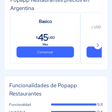
Argentina
Basico
Int
( USD mes/ 4
45
USD
$
$
Mes
Comenzar
Co
Funcionalidades de Popapp
Restaurantes
9.8
Funcionalidad