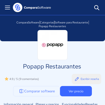
ComparaSoftware
Categorías
Software para Restaurante
Popapp Restaurantes
Popapp Restaurantes
4.9 / 5
(9 comentarios)
Escribir reseña
Comparar software
Ver precio
Información general
Planes y precios
Funcionalidades
Reseñas