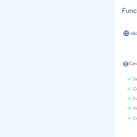
Func
Idi
Car
S
C
C
V
Co