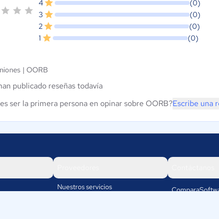
4
(0)
3
(0)
2
(0)
1
(0)
niones |
OORB
han publicado reseñas todavía
es ser la primera persona en opinar sobre OORB?
Escribe una 
Proveedores
Contáctanos
Nuestros servicios
ComparaSoftwa
Rafael cubillos
Iniciar sesión
5501