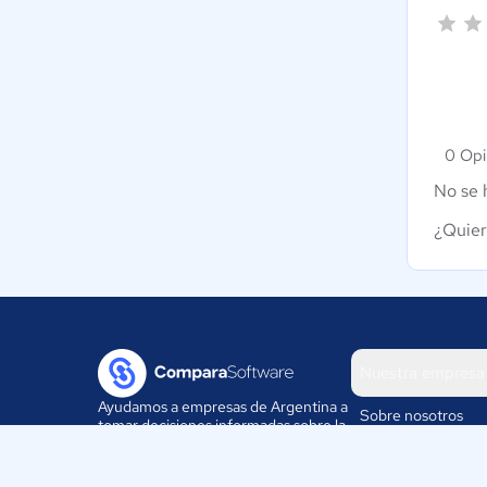
0 Opi
No se 
¿Quier
Nuestra empresa
Ayudamos a empresas de Argentina a
Sobre nosotros
tomar decisiones informadas sobre la
elección de sus herramientas
Blog
digitales.