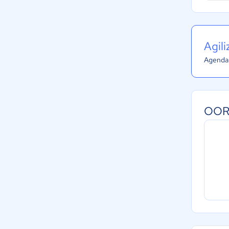
Agil
Agenda 
OORB