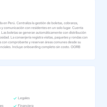
 en Perú. Centraliza la gestión de boletas, cobranza,
Vivook
Dragonfish
io y comunicación con residentes en un solo lugar. Cuenta
te. Las boletas se generan automáticamente con distribución
5 / 5
4.3 / 5
dad. La conserjería registra visitas, paquetes y rondas con
agos con comprobante y reservan áreas comunes desde su
idenciales. Incluye onboarding completo sin costo. OORB
Legales
es
Financiera