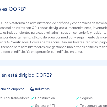
é es OORB?
 una plataforma de administración de edificios y condominios desarrollada
dminProp
elCondominio
 control de visitas con QR, rondas de vigilancia, mantenimiento, inventar
tales independientes para cada rol: administrador, conserjería y residen
5 / 5
2.5 / 5
as por departamento, cálculo de agua por medidor y seguimiento de morosi
ints QR verificados. Los residentes consultan sus boletas, registran p
. Diseñada para administradores que gestionan uno o varios edificios res
a todo el edificio. Ya en operación con edificios en Lima.
ién está dirigido OORB?
año de empresa
Industrias
o: 1 a 9 trabajadores
Construcción
Seguros
Software / TI
Telecomunicacion