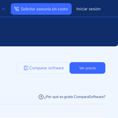
Iniciar sesión
s
Solicitar asesoría sin costo
Ver mi perfil
Cerrar sesión
Comparar software
Ver precio
¿Por qué es gratis ComparaSoftware?
facilitar la conexión