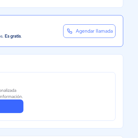
Agendar llamada
os.
Es gratis
.
onalizada
información.