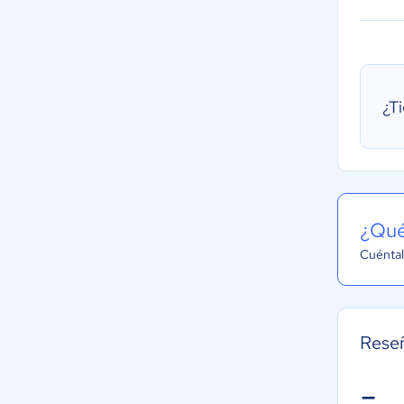
¿T
¿Qué
Cuéntal
Rese
-