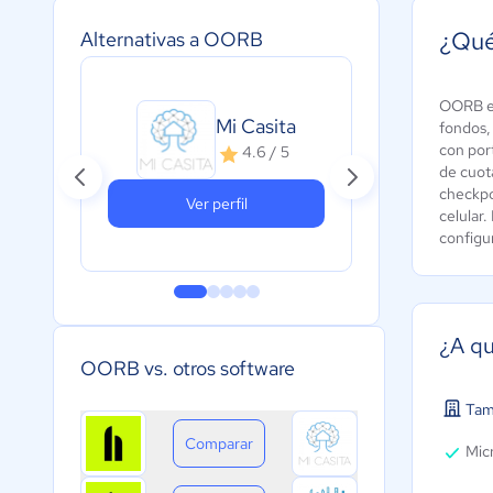
¿Qu
Alternativas a OORB
OORB es
Mi Casita
A
fondos,
con por
4.6 / 5
de cuot
checkpo
Ver perfil
celular
configur
¿A qu
OORB vs. otros software
Tam
Comparar
Micr