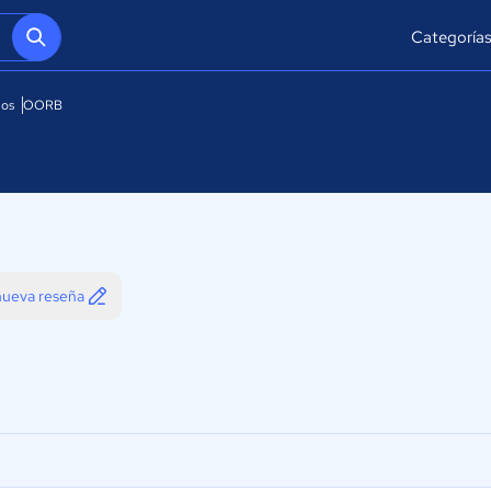
Categoría
ios
OORB
 nueva reseña