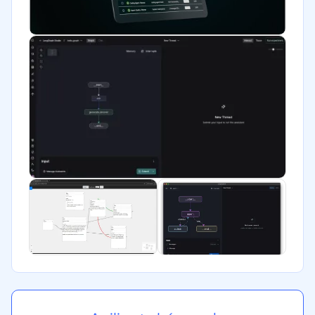
Software / TI
Telecomunicaciones
Financiera
Alimentaria
Salud
Manufactura
ONG
Gobierno
Transporte y logística
Marketing y Comunicación
Automotriz
Comercio Electrónico
Ventas y servicios
Tecnología