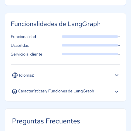
Funcionalidades de LangGraph
-
Funcionalidad
-
Usabilidad
-
Servicio al cliente
Idiomas:
Español
Inglés
Portugués
Características y Funciones de LangGraph
Decisión autónoma
Planificación de tareas
Preguntas Frecuentes
Integración con sistemas empresariales