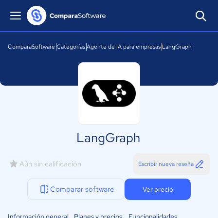
ComparaSoftware
Categorías
Agente de IA para empresas
LangGraph
LangGraph
Aún sin calificación
Escribir nueva reseña
Comparar software
Ver precio
Información general
Planes y precios
Funcionalidades