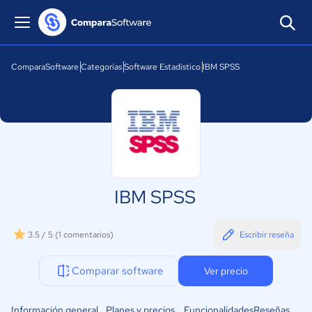
ComparaSoftware
Categorías
Software Estadístico
IBM SPSS
IBM SPSS
3.5 / 5
(1 comentarios)
Escribir reseña
Comparar software
Ver precio
Información general
Planes y precios
Funcionalidades
Reseñas