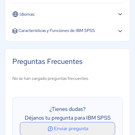
Idiomas:
Español
Inglés
Portugués
Características y Funciones de IBM SPSS
Análisis de la supervivencia
Análisis de regresión
Preguntas Frecuentes
Análisis multivariante
Análisis predictivo
No se han cargado preguntas frecuentes.
Control estadístico de procesos
Métricas de rendimiento
Previsión
¿Tienes dudas?
Simulación estadistica
Déjanos tu pregunta para IBM SPSS
Visualización de datos
Enviar pregunta
Serie temporal