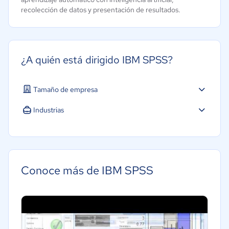
recolección de datos y presentación de resultados.
¿A quién está dirigido IBM SPSS?
Tamaño de empresa
Industrias
Construcción
Energía
Hotelería / Viajes
Conoce más de IBM SPSS
Legales
Bienes raíces
Software / TI
Telecomunicaciones