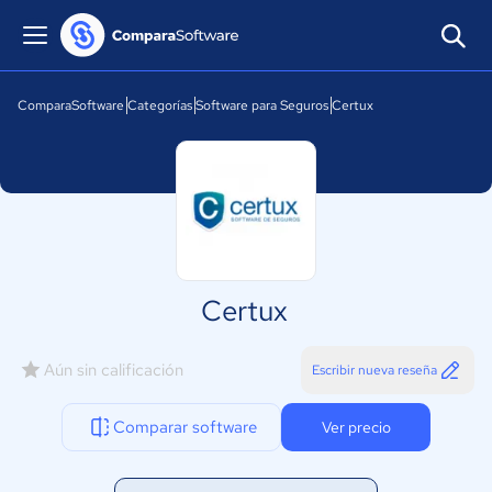
ComparaSoftware
Categorías
Software para Seguros
Certux
Certux
Aún sin calificación
Escribir nueva reseña
Comparar software
Ver precio