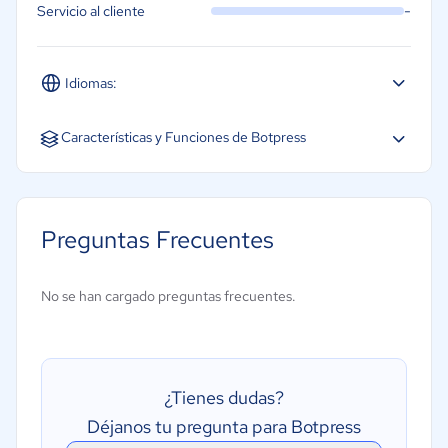
-
Servicio al cliente
Idiomas:
Español
Inglés
Portugués
Características y Funciones de Botpress
Decisión autónoma
Planificación de tareas
Preguntas Frecuentes
Integración con sistemas empresariales
Adquisición de datos y percepción
No se han cargado preguntas frecuentes.
Interacción en lenguaje natural
Adaptación y aprendizaje
Trabajo coordinado entre agentes
¿Tienes dudas?
Soporte multimodal (texto, voz, imágenes)
Déjanos tu pregunta para Botpress
Memoria y contexto persistente