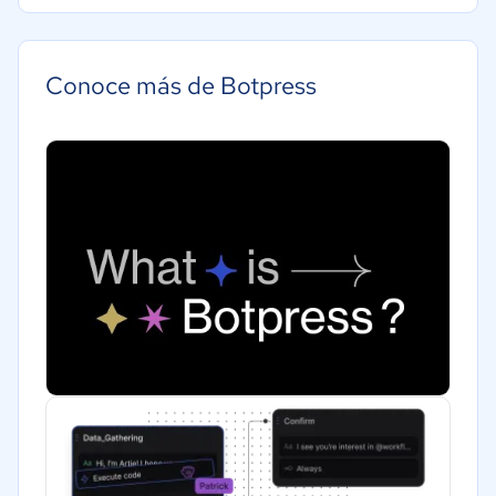
Mediana: 50 a 249 trabajadores
Construcción
Grande: Más de 250 trabajadores
Educación
Conoce más de Botpress
Energía
Hotelería / Viajes
Seguros
Legales
Farmacéutica
Bienes raíces
Minorista
Software / TI
Telecomunicaciones
Financiera
Alimentaria
Salud