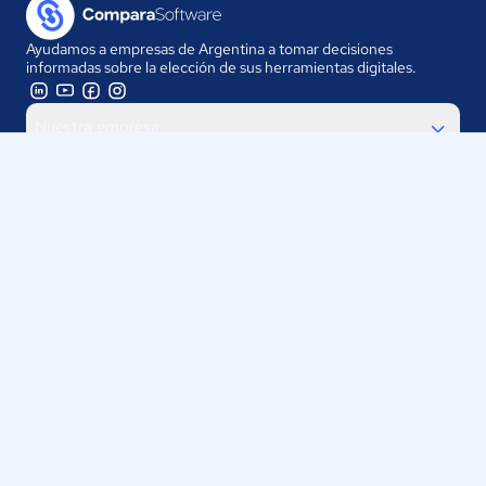
Ayudamos a empresas de Argentina a tomar decisiones
informadas sobre la elección de sus herramientas digitales.
Nuestra empresa
Proveedores
Contáctanos
Selecciona tu país:
Argentina
ComparaSoftware LLC 2025
Políticas de Privacidad
·
Políticas de Cookies
·
Términos y
Condiciones de uso