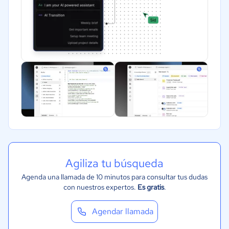
Manufactura
ONG
Gobierno
Transporte y logística
Marketing y Comunicación
Automotriz
Comercio Electrónico
Ventas y servicios
Tecnología
Agiliza tu búsqueda
Metales y Minería
Agenda una llamada de 10 minutos para consultar tus dudas
Recursos Humanos
con nuestros expertos.
Es gratis
.
Gastronomía
Agendar llamada
Aeroespacial y defensa
Turismo